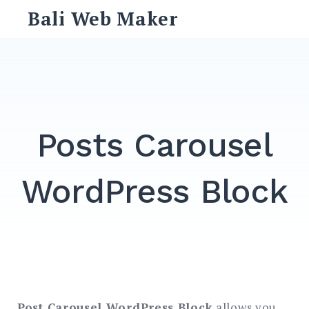
Skip
Bali Web Maker
to
content
Search
for:
SEARCH
Posts Carousel
WordPress Block
Post Carousel WordPress Block
allows you