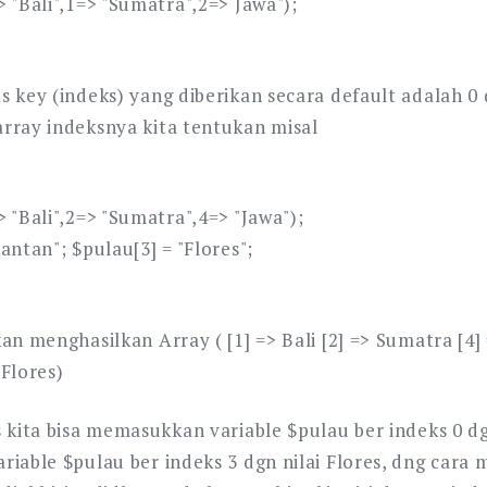
 "Bali",1=> "Sumatra",2=> Jawa");
s key (indeks) yang diberikan secara default adalah 0
rray indeksnya kita tentukan misal
 "Bali",2=> "Sumatra",4=> "Jawa");
antan"; $pulau[3] = "Flores";
an menghasilkan Array ( [1] => Bali [2] => Sumatra [4] 
 Flores)
s kita bisa memasukkan variable $pulau ber indeks 0 dg
riable $pulau ber indeks 3 dgn nilai Flores, dng cara 