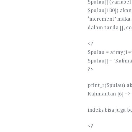
$pulau[] (variabel
$pulau[100]) akan
‘increment’ maka 
dalam tanda [], c
<?
$pulau = array(1=>
$pulau[] = "Kalima
?>
print_r($pulau) ak
Kalimantan [6] =>
indeks bisa juga b
<?