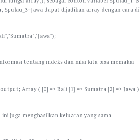
ui fungsi array(); sebagai contoh variabel $pulau_1=Ba
 $pulau_3=Jawa dapat dijadikan array dengan cara di
li","Sumatra","Jawa");
formasi tentang indeks dan nilai kita bisa memakai
 output; Array ( [0] => Bali [1] => Sumatra [2] => Jawa )
 ini juga menghasilkan keluaran yang sama