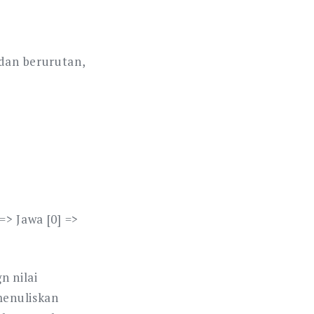
 dan berurutan,
=> Jawa [0] =>
n nilai
menuliskan