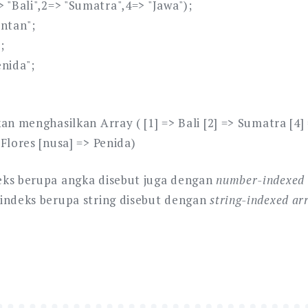
 "Bali",2=> "Sumatra",4=> "Jawa");
antan";
;
enida";
an menghasilkan Array ( [1] => Bali [2] => Sumatra [4] 
Flores [nusa] => Penida)
eks berupa angka disebut juga dengan
number-indexed 
indeks berupa string disebut dengan
string-indexed ar