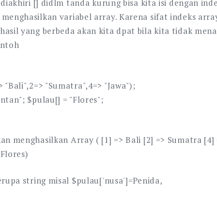
 diakhiri [] didlm tanda kurung bisa kita isi dengan in
 menghasilkan variabel array. Karena sifat indeks arr
hasil yang berbeda akan kita dpat bila kita tidak me
ontoh
 "Bali",2=> "Sumatra",4=> "Jawa");
ntan"; $pulau[] = "Flores";
an menghasilkan Array ( [1] => Bali [2] => Sumatra [4] 
 Flores)
erupa string misal $pulau['nusa']=Penida,