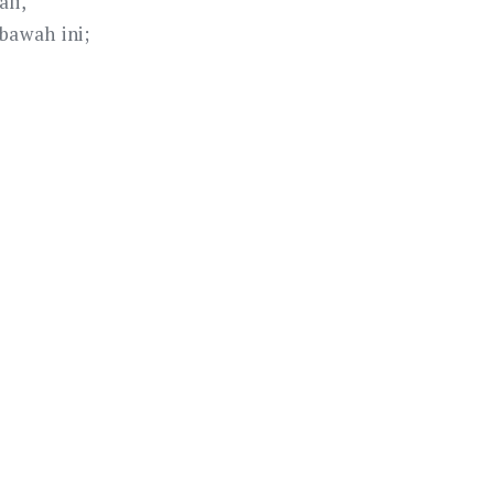
li,
bawah ini;