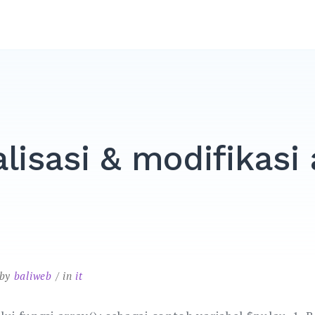
alisasi & modifikasi
by
baliweb
in
it