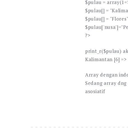
$pulau = array(1=>
$pulau[] = "Kalim
$pulau[] = "Flores"
$pulau['nusa']="P
?>
print_r($pulau) ak
Kalimantan [6] => 
Array dengan ind
Sedang array dng 
asosiatif