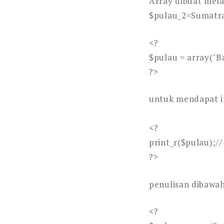
Array dibuat melal
$pulau_2=Sumatra,
<?
$pulau = array("Ba
?>
untuk mendapat in
<?
print_r($pulau);//
?>
penulisan dibawah
<?