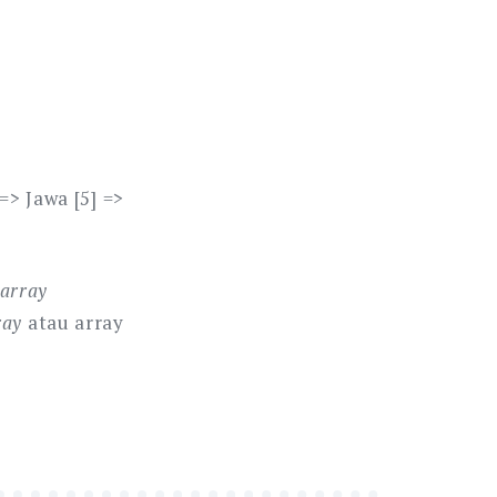
=> Jawa [5] =>
array
ray
atau array