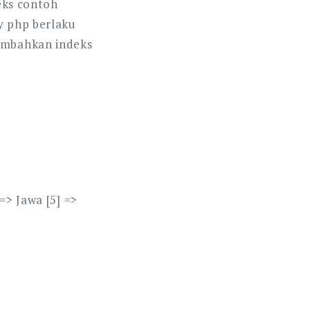
deks contoh
ay php berlaku
nambahkan indeks
=> Jawa [5] =>