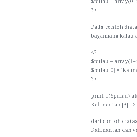
$pulau = array(0=>
?>
Pada contoh diata
bagaimana kalau a
<?
$pulau = array(1=>
$pulau[0] = "Kalim
?>
print_r($pulau) ak
Kalimantan [3] =>
dari contoh diata
Kalimantan dan va